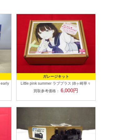
ガレージキット
 early
Little pink summer
ラブプラス 姉ヶ崎寧々
6,000円
買取参考価格：