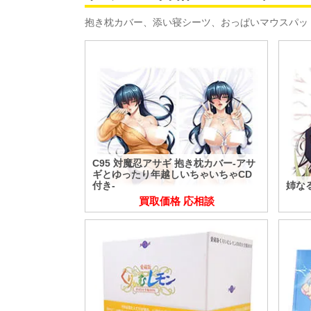
抱き枕カバー、添い寝シーツ、おっぱいマウスパッド
C95 対魔忍アサギ 抱き枕カバー-アサ
ギとゆったり年越しいちゃいちゃCD
付き-
姉な
買取価格 応相談