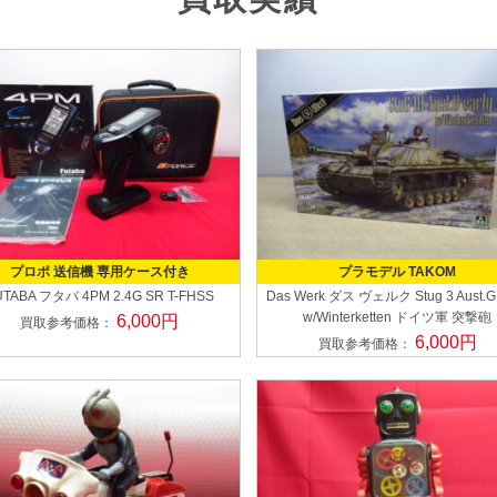
プロポ 送信機 専用ケース付き
プラモデル TAKOM
UTABA フタバ
4PM 2.4G SR T-FHSS
Das Werk ダス ヴェルク
Stug 3 Aust.G
w/Winterketten ドイツ軍 突撃砲
6,000円
買取参考価格：
6,000円
買取参考価格：