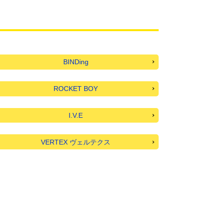
BINDing
ROCKET BOY
I.V.E
VERTEX ヴェルテクス