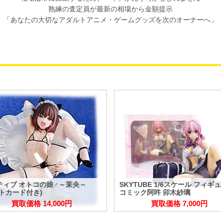
熟練の査定員が最新の相場から金額提示
「あなたの大切なアダルトアニメ・ゲームグッズを次のオーナーへ」
ティブ オトコの娘♂～茉央～
SKYTUBE 1/6スケール フィギ
ストカード付き)
コミック阿吽 卯木紗璃
買取価格 14,000円
買取価格 7,000円