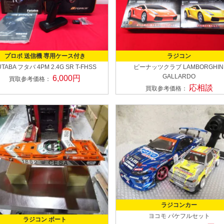
プロポ 送信機 専用ケース付き
ラジコン
UTABA フタバ
4PM 2.4G SR T-FHSS
ピーナッツクラブ
LAMBORGHIN
GALLARDO
6,000円
買取参考価格：
応相談
買取参考価格：
ラジコンカー
ヨコモ
パケフルセット
ラジコン ボート