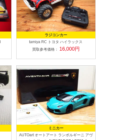
ラジコンカー
I
tamiya
RC トヨタ ハイラックス
16,000円
買取参考価格：
ミニカー
AUTOart オートアート
ランボルギーニ アヴ