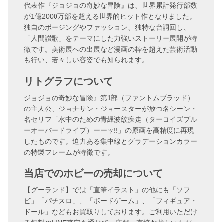
代表作『ジョジョの奇妙な冒険』は、世界累計発行部数
が1億2000万部を超える世界的ヒット作となりました。
独自のポージングやファッション、独特な台詞回し、
「人間讃歌」をテーマにした力強いストーリー展開が特
徴です。美術展への出展など漫画の枠を超えた芸術活動
も行い、若々しい容姿でも知られます。
リトグラフについて
ジョジョの奇妙な冒険』第1部（ファントムブラッド）
の主人公、ジョナサン・ジョースターが放つ名シーン・
名セリフ「水中のための青緑波紋疾走（ターコイズブル
ーオーバードライブ）ーーッ!!」の原画を高精度に再現
したものです。迫力ある集中線とグラデーションカラー
の特製フレームが特徴です。
当店でのホビーの売却について
【グーランド】では「直筆イラスト」の他にも「ソフ
ビ」「パチスロ」、「ボードゲーム」、「フィギュア・
ドール」などもお買取りしております。ご利用いただけ