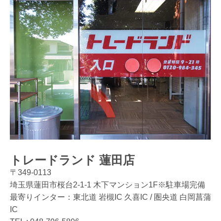
トレードランド 蓮田店
〒349-0113
埼玉県蓮田市桜台2-1-1 木下マンション1F※駐車場完備
最寄りインター：東北道 岩槻IC 久喜IC / 圏央道 白岡菖蒲
IC