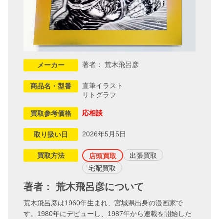
著者： 荒木飛呂彦
メーカー
直筆イラスト
商品名・型番
リトグラフ
応相談
買取参考価格
2026年5月5日
取り扱い日
買取方法
出張買取
店頭買取
宅配買取
著者： 荒木飛呂彦について
荒木飛呂彦は1960年生まれ、宮城県出身の漫画家で
す。1980年にデビューし、1987年から連載を開始した