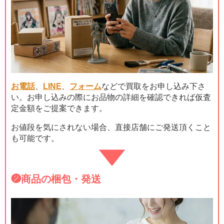
お電話
、
LINE
、
フォーム
などで買取をお申し込み下さ
い。お申し込みの際にお品物の詳細を確認できれば仮査
定金額をご提案できます。
お値段を気にされない場合、直接店舗にご発送頂くこと
も可能です。
❷
商品の梱包・発送