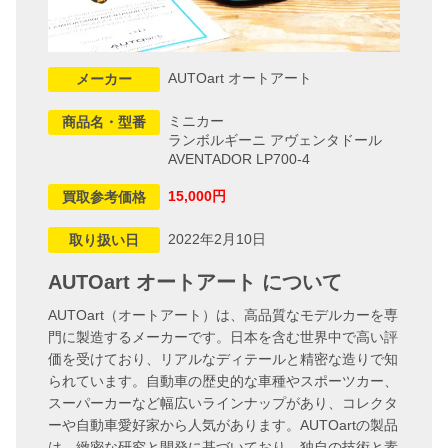
AUTOart オートアート
メーカー
ミニカー
商品名・型番
ランボルギーニ アヴェンタドール
AVENTADOR LP700-4
15,000円
買取参考価格
2022年2月10日
取り扱い日
AUTOart オートアート について
AUTOart（オートアート）は、高品質なモデルカーを専
門に製造するメーカーです。日本を含む世界中で高い評
価を受けており、リアルなディテールと精密な造りで知
られています。自動車の歴史的な車種やスポーツカー、
スーパーカーなど幅広いラインナップがあり、コレクタ
ーや自動車愛好家から人気があります。AUTOartの製品
は、緻密な研究と開発に基づいており、独自の技術と素