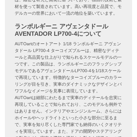
材を使って製造されています。高い再現度と品質で、モ
デルカーの世界において一流の地位を築いています。
ランボルギーニ アヴェンタドール
AVENTADOR LP700-4について
AUTOartのオートアート 1/18 ランボルギーニ アヴェン
タドール LP700-4 ターコイズブルーは、精密なディテ
ールと高品質な仕上がりで知られるスケールモデルの一
つです。この製品は、ランボルギーニのフラッグシップ
モデルであるアヴェンタドールLP700-4を1/18スケール
で再現しています。特徴的なターコイズブルーのカラー
リングが目を引き、実車のダイナミックなデザインとパ
ワフルなイメージを見事に表現しています。
AUTOartは細部にわたるまで実車のディテールを忠実に
再現していることで知られており、このモデルも例外で
はありません。インテリアやエンジンルーム、さらには
ホイールやヘッドライトといった小さな部分に至るま
で、実車を知り尽くした専門家でも納得のいくクオリテ
ィを実現しています。また、ドアの開閉やステアリング