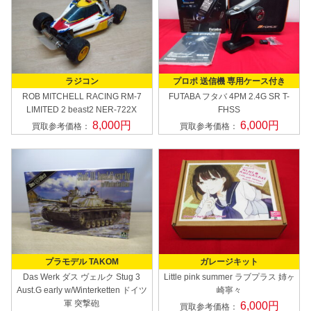
ラジコン
プロポ 送信機 専用ケース付き
ROB MITCHELL RACING
RM-7
FUTABA フタバ
4PM 2.4G SR T-
LIMITED 2 beast2 NER-722X
FHSS
8,000円
6,000円
買取参考価格：
買取参考価格：
プラモデル TAKOM
ガレージキット
Das Werk ダス ヴェルク
Stug 3
Little pink summer
ラブプラス 姉ヶ
Aust.G early w/Winterketten ドイツ
崎寧々
軍 突撃砲
6,000円
買取参考価格：