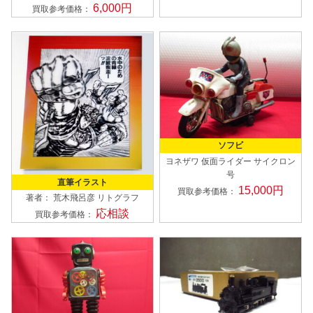
6,000円
買取参考価格：
ソフビ
ヨネザワ
仮面ライダー サイクロン
号
直筆イラスト
15,000円
買取参考価格：
著者： 荒木飛呂彦
リトグラフ
応相談
買取参考価格：