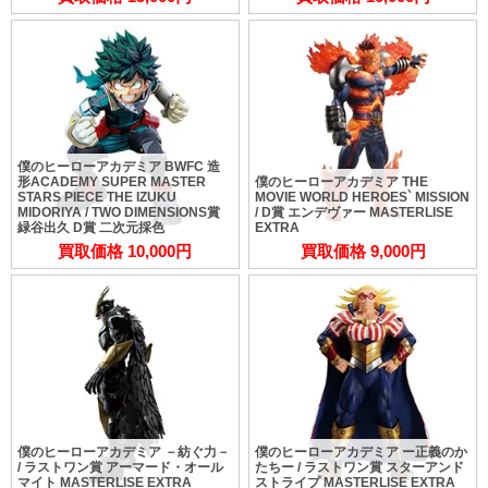
僕のヒーローアカデミア BWFC 造
形ACADEMY SUPER MASTER
僕のヒーローアカデミア THE
STARS PIECE THE IZUKU
MOVIE WORLD HEROES` MISSION
MIDORIYA / TWO DIMENSIONS賞
/ D賞 エンデヴァー MASTERLISE
緑谷出久 D賞 二次元採色
EXTRA
買取価格 10,000円
買取価格 9,000円
僕のヒーローアカデミア －紡ぐ力－
僕のヒーローアカデミア ー正義のか
/ ラストワン賞 アーマード・オール
たちー / ラストワン賞 スターアンド
マイト MASTERLISE EXTRA
ストライプ MASTERLISE EXTRA