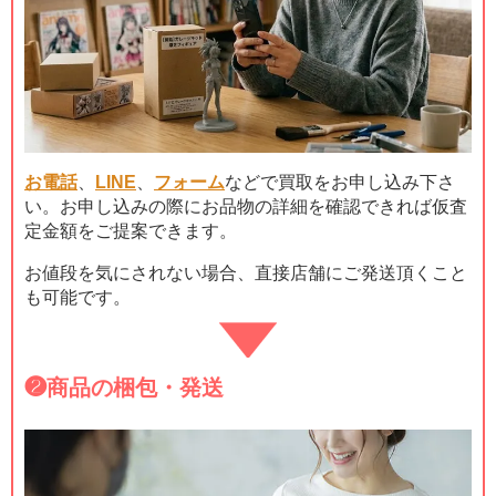
お電話
、
LINE
、
フォーム
などで買取をお申し込み下さ
い。お申し込みの際にお品物の詳細を確認できれば仮査
定金額をご提案できます。
お値段を気にされない場合、直接店舗にご発送頂くこと
も可能です。
❷
商品の梱包・発送