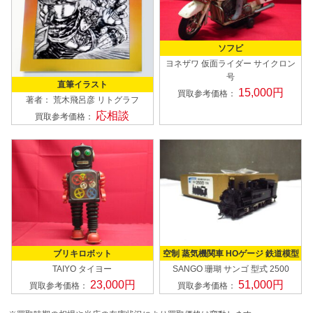
ソフビ
ヨネザワ
仮面ライダー サイクロン
号
直筆イラスト
15,000円
買取参考価格：
著者： 荒木飛呂彦
リトグラフ
応相談
買取参考価格：
ブリキロボット
空制 蒸気機関車 HOゲージ 鉄道模型
TAIYO タイヨー
SANGO 珊瑚 サンゴ
型式 2500
23,000円
51,000円
買取参考価格：
買取参考価格：