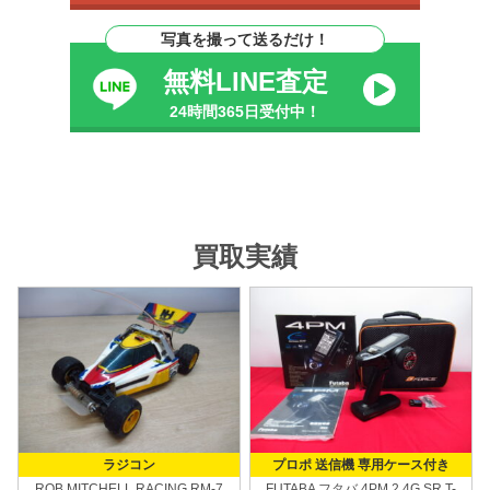
写真を撮って送るだけ！
無料LINE査定
24時間365日受付中！
買取実績
ラジコン
プロポ 送信機 専用ケース付き
ROB MITCHELL RACING
RM-7
FUTABA フタバ
4PM 2.4G SR T-