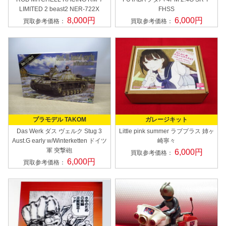
LIMITED 2 beast2 NER-722X
FHSS
8,000円
6,000円
買取参考価格：
買取参考価格：
プラモデル TAKOM
ガレージキット
Das Werk ダス ヴェルク
Stug 3
Little pink summer
ラブプラス 姉ヶ
Aust.G early w/Winterketten ドイツ
崎寧々
軍 突撃砲
6,000円
買取参考価格：
6,000円
買取参考価格：