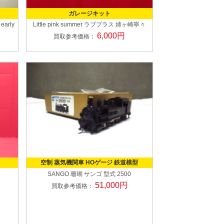
ガレージキット
 early
Little pink summer
ラブプラス 姉ヶ崎寧々
6,000円
買取参考価格：
空制 蒸気機関車 HOゲージ 鉄道模型
SANGO 珊瑚 サンゴ
型式 2500
51,000円
買取参考価格：