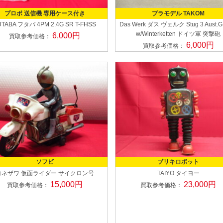
プロポ 送信機 専用ケース付き
プラモデル TAKOM
UTABA フタバ
4PM 2.4G SR T-FHSS
Das Werk ダス ヴェルク
Stug 3 Aust.G
w/Winterketten ドイツ軍 突撃砲
6,000円
買取参考価格：
6,000円
買取参考価格：
ソフビ
ブリキロボット
ヨネザワ
仮面ライダー サイクロン号
TAIYO タイヨー
15,000円
23,000円
買取参考価格：
買取参考価格：