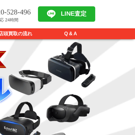
0-528-496
LINE査定
応 24時間
店頭買取の流れ
Q & A