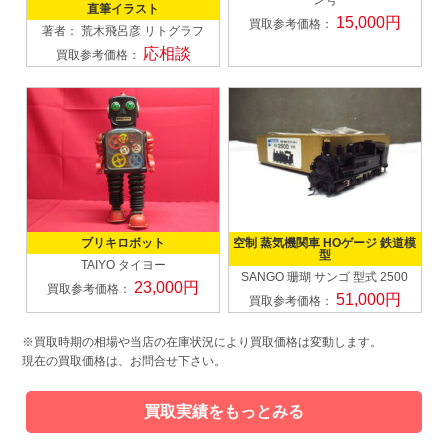
ン号
直筆イラスト
15,000円
買取参考価格：
著者： 荒木飛呂彦
リトグラフ
応相談
買取参考価格：
ブリキロボット
空制 蒸気機関車 HOゲージ 鉄道模
型
TAIYO タイヨー
SANGO 珊瑚 サンゴ
型式 2500
23,000円
買取参考価格：
51,000円
買取参考価格：
※買取時期の相場や当店の在庫状況により買取価格は変動します。
現在の買取価格は、お問合せ下さい。
買取実績をもっとみる