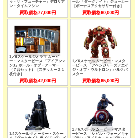
ゥ・ザ・フューチャー」デロリア
ール 「ダークナイト」ジョーカー
ン・タイムマシン
［ボーナスアクセサリー付き］
買取価格
77,000円
買取価格
60,000円
1／6スケールジオラマ ムービ
ー・マスターピース 「アイアンマ
1／6スケール ムービー・マスタ
ン3」ホール・オブ・アーマー
ーピース 「アベンジャーズ／エイ
（７台セット）［ステッカー２１
ジ・オブ・ウルトロン」ハルクバ
枚付き］
スター
買取価格
42,000円
買取価格
65,000円
1／6スケール ムービー・マスタ
1/4スケール クオーター・スケー
ーピース 「シビル・ウォー／キャ
ル「ダークナイト ライジング」バ
プテン・アメリカ」キャプテン・