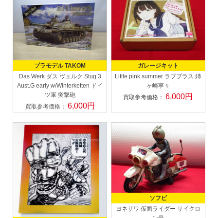
プラモデル TAKOM
ガレージキット
Das Werk ダス ヴェルク
Stug 3
Little pink summer
ラブプラス 姉
Aust.G early w/Winterketten ドイ
ヶ崎寧々
ツ軍 突撃砲
6,000円
買取参考価格：
6,000円
買取参考価格：
ソフビ
ヨネザワ
仮面ライダー サイクロ