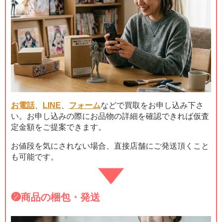
お電話
、
LINE
、
フォーム
などで買取をお申し込み下さ
い。お申し込みの際にお品物の詳細を確認できれば仮査
定金額をご提案できます。
お値段を気にされない場合、直接店舗にご発送頂くこと
も可能です。
❷
商品の梱包・発送