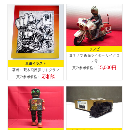
ソフビ
ヨネザワ
仮面ライダー サイクロ
ン号
直筆イラスト
15,000円
買取参考価格：
著者： 荒木飛呂彦
リトグラフ
応相談
買取参考価格：