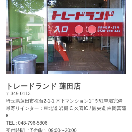
トレードランド 蓮田店
〒349-0113
埼玉県蓮田市桜台2-1-1 木下マンション1F※駐車場完備
最寄りインター：東北道 岩槻IC 久喜IC / 圏央道 白岡菖蒲
IC
TEL :
048-796-5806
受付時間（予約制）09:00〜20:00