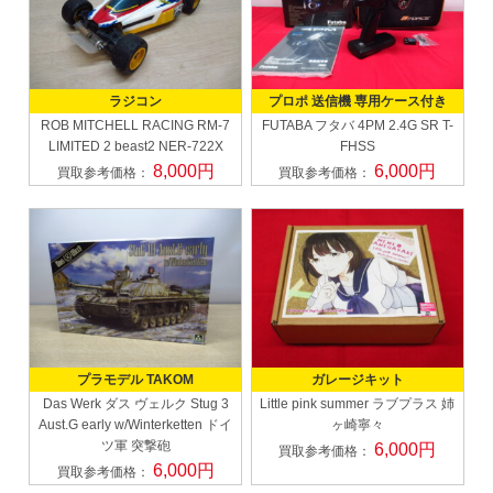
ラジコン
プロポ 送信機 専用ケース付き
ROB MITCHELL RACING
RM-7
FUTABA フタバ
4PM 2.4G SR T-
LIMITED 2 beast2 NER-722X
FHSS
8,000円
6,000円
買取参考価格：
買取参考価格：
プラモデル TAKOM
ガレージキット
Das Werk ダス ヴェルク
Stug 3
Little pink summer
ラブプラス 姉
Aust.G early w/Winterketten ドイ
ヶ崎寧々
ツ軍 突撃砲
6,000円
買取参考価格：
6,000円
買取参考価格：