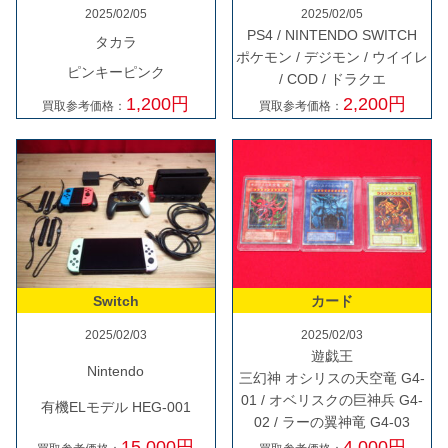
2025/02/05
2025/02/05
PS4 / NINTENDO SWITCH
タカラ
ポケモン / デジモン / ウイイレ
ピンキーピンク
/ COD / ドラクエ
1,200円
2,200円
買取参考価格：
買取参考価格：
Switch
カード
2025/02/03
2025/02/03
遊戯王
Nintendo
三幻神 オシリスの天空竜 G4-
01 / オベリスクの巨神兵 G4-
有機ELモデル HEG-001
02 / ラーの翼神竜 G4-03
15,000円
4,000円